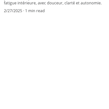
fatigue intérieure, avec douceur, clarté et autonomie.
2/27/2025
1 min read
Vous avez des 
questions 
Vous souhaitez en savoir plus ?
TÉLÉPHONE
+33 6 45 81 41 14
E-MAIL